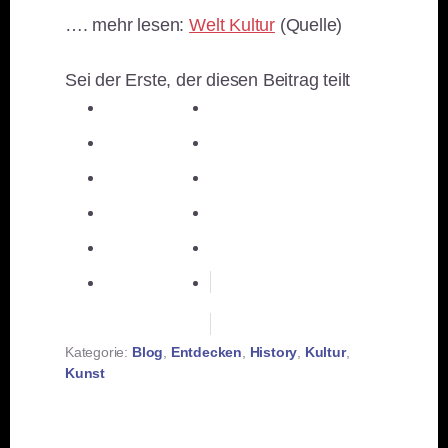
…. mehr lesen:
Welt Kultur
(Quelle)
Sei der Erste, der diesen Beitrag teilt
teilen
teilen
teilen
teilen
E-Mail
teilen
teilen
teilen
merken
teilen
RSS-feed
Kategorie:
Blog
,
Entdecken
,
History
,
Kultur
,
Kunst