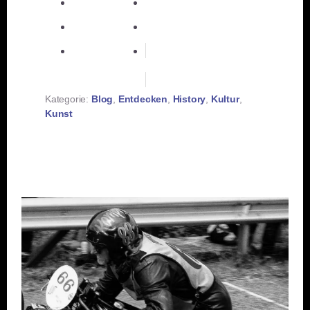
teilen
teilen
merken
teilen
RSS-feed
Kategorie:
Blog
,
Entdecken
,
History
,
Kultur
,
Kunst