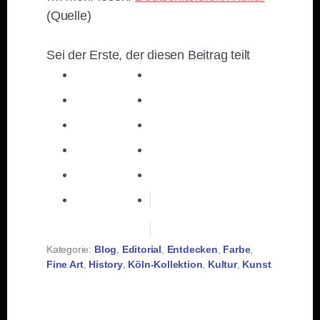
(Quelle)
Sei der Erste, der diesen Beitrag teilt
teilen
teilen
teilen
teilen
E-Mail
teilen
teilen
teilen
merken
teilen
RSS-feed
Kategorie:
Blog
,
Editorial
,
Entdecken
,
Farbe
,
Fine Art
,
History
,
Köln-Kollektion
,
Kultur
,
Kunst