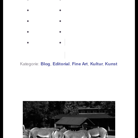
E-Mail
teilen
teilen
teilen
merken
teilen
RSS-feed
Kategorie:
Blog
,
Editorial
,
Fine Art
,
Kultur
,
Kunst