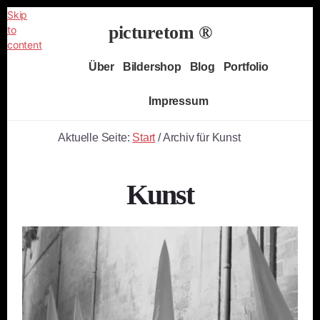
Skip
picturetom ®
to
content
Independent
Über
Bildershop
Blog
Portfolio
Fine
Art
Impressum
Photography
Aktuelle Seite:
Start
/
Archiv für Kunst
Kunst