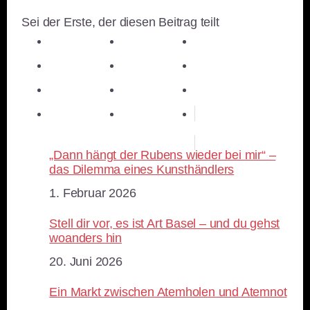
Sei der Erste, der diesen Beitrag teilt
teilen
teilen
teilen
teilen
E-Mail
teilen
teilen
teilen
merken
teilen
RSS-feed
„Dann hängt der Rubens wieder bei mir“ –
das Dilemma eines Kunsthändlers
Datum
1. Februar 2026
Stell dir vor, es ist Art Basel – und du gehst
woanders hin
Datum
20. Juni 2026
Ein Markt zwischen Atemholen und Atemnot