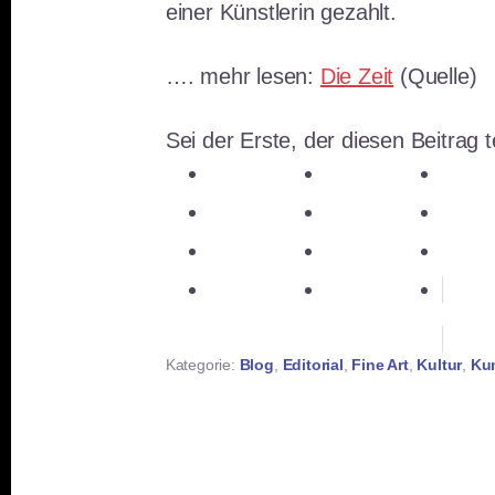
einer Künstlerin gezahlt.
…. mehr lesen:
Die Zeit
(Quelle)
Sei der Erste, der diesen Beitrag te
teilen
teilen
teile
teilen
E-Mail
teile
teilen
teilen
mer
teilen
RSS-feed
Kategorie:
Blog
,
Editorial
,
Fine Art
,
Kultur
,
Ku