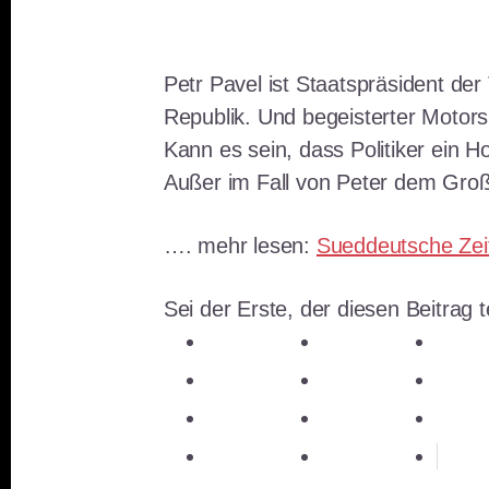
Petr Pavel ist Staatspräsident de
Republik. Und begeisterter Motors
Kann es sein, dass Politiker ein 
Außer im Fall von Peter dem Groß
…. mehr lesen:
Sueddeutsche Zei
Sei der Erste, der diesen Beitrag te
teilen
teilen
teile
teilen
E-Mail
teile
teilen
teilen
mer
teilen
RSS-feed