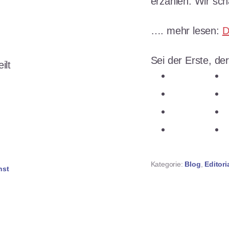
erzählen. Wir sc
…. mehr lesen:
D
Sei der Erste, der
ilt
teilen
n
teilen
n
teilen
ken
teilen
Kategorie:
Blog
,
Editori
nst