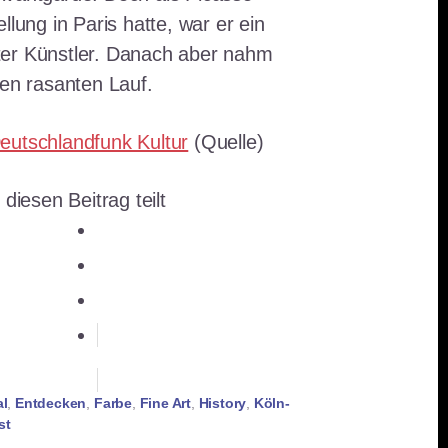
llung in Paris hatte, war er ein
er Künstler. Danach aber nahm
nen rasanten Lauf.
eutschlandfunk Kultur
(Quelle)
 diesen Beitrag teilt
teilen
teilen
E-Mail
teilen
teilen
merken
RSS-feed
al
,
Entdecken
,
Farbe
,
Fine Art
,
History
,
Köln-
st