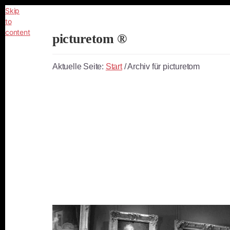
Skip
to
content
picturetom ®
Independent
Fine
Aktuelle Seite:
Start
/
Archiv für picturetom
Art
Photography