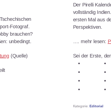
Der Pirelli Kalen
vollständig Indie
r Tschechischen
ersten Mal aus de
port-Fotograf.
Perspektiven.
Hobby brauchen?
en: unbedingt.
…. mehr lesen:
P
tung
(Quelle)
Sei der Erste, der
teilen
ilt
teilen
n
teilen
n
teilen
ken
Kategorie:
Editorial