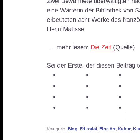
Zwei Bewaffnete überwältigten na
eine Wärterin der Bibliothek von S
erbeuteten acht Werke des franzö
Henri Matisse.
…. mehr lesen:
Die Zeit
(Quelle)
Sei der Erste, der diesen Beitrag te
teilen
teilen
teile
teilen
E-Mail
teile
teilen
teilen
mer
teilen
RSS-feed
Kategorie:
Blog
,
Editorial
,
Fine Art
,
Kultur
,
Ku