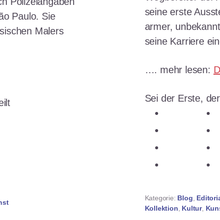
ch Polizeiangaben
seine erste Ausste
ão Paulo. Sie
armer, unbekannt
sischen Malers
seine Karriere ei
…. mehr lesen:
D
Sei der Erste, der
ilt
teilen
n
teilen
n
teilen
ken
teilen
Kategorie:
Blog
,
Editori
nst
Kollektion
,
Kultur
,
Kun