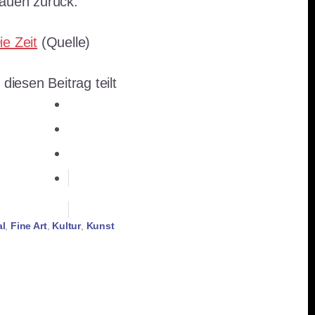
hauen zurück.
ie Zeit
(Quelle)
 diesen Beitrag teilt
teilen
teilen
E-Mail
teilen
teilen
merken
RSS-feed
al
,
Fine Art
,
Kultur
,
Kunst