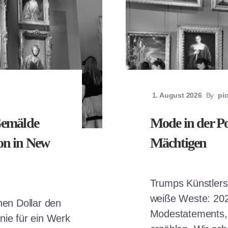
1. August 2026
By
pi
Gemälde
Mode in der Pol
ion in New
Mächtigen
Trumps Künstlersc
weiße Weste: 2025
onen Dollar den
Modestatements, 
nie für ein Werk