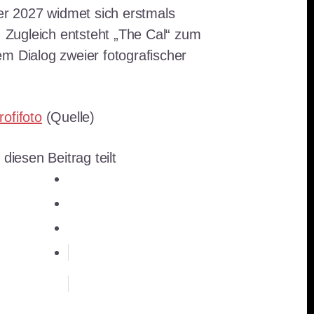
der 2027 widmet sich erstmals
n. Zugleich entsteht „The Cal“ zum
m Dialog zweier fotografischer
rofifoto
(Quelle)
 diesen Beitrag teilt
teilen
teilen
E-Mail
teilen
teilen
merken
RSS-feed