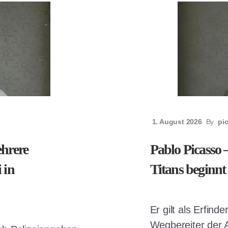
1. August 2026
By
pi
ehrere
Pablo Picasso 
 in
Titans beginnt 
Er gilt als Erfin
Wegbereiter der 