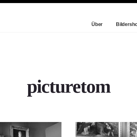
Über
Bildersh
picturetom