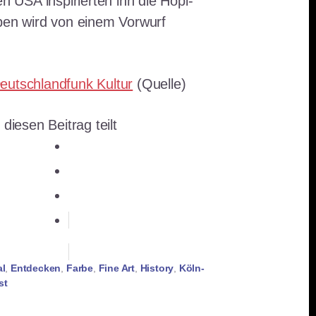
en USA inspirierten ihn die Hopi-
eben wird von einem Vorwurf
eutschlandfunk Kultur
(Quelle)
 diesen Beitrag teilt
teilen
teilen
E-Mail
teilen
teilen
merken
RSS-feed
al
,
Entdecken
,
Farbe
,
Fine Art
,
History
,
Köln-
st