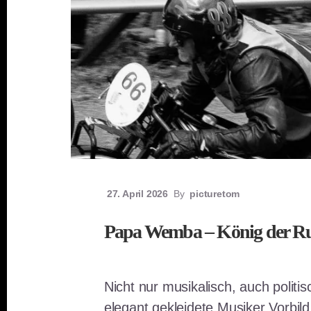
27. April 2026
By
picturetom
Papa Wemba – König der 
Nicht nur musikalisch, auch politis
elegant gekleidete Musiker Vorbil