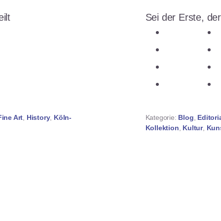
ilt
Sei der Erste, der
n
teilen
n
teilen
ken
teilen
teilen
Fine Art
,
History
,
Köln-
Kategorie:
Blog
,
Editori
Kollektion
,
Kultur
,
Kun