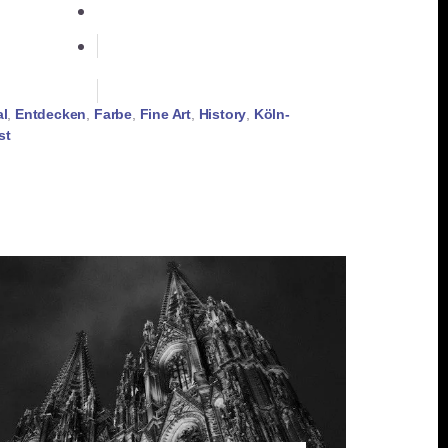
teilen
merken
RSS-feed
al
,
Entdecken
,
Farbe
,
Fine Art
,
History
,
Köln-
st