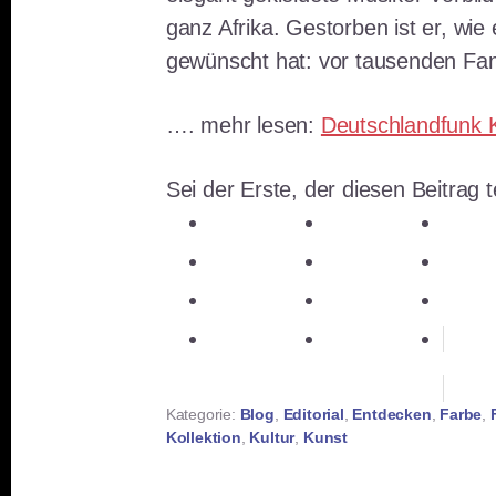
ganz Afrika. Gestorben ist er, wie 
gewünscht hat: vor tausenden Fan
…. mehr lesen:
Deutschlandfunk K
Sei der Erste, der diesen Beitrag te
teilen
teilen
teile
teilen
E-Mail
teile
teilen
teilen
mer
teilen
RSS-feed
Kategorie:
Blog
,
Editorial
,
Entdecken
,
Farbe
,
Kollektion
,
Kultur
,
Kunst