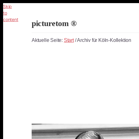
Skip
to
content
picturetom ®
Independent
Fine
Aktuelle Seite:
Start
/
Archiv für Köln-Kollektion
Art
Photography