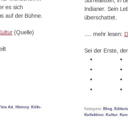
Surrealisten, in d
er es sich
Indianer. Sein L
s auf der Bühne.
überschattet.
ultur
(Quelle)
…. mehr lesen:
D
ilt
Sei der Erste, der
n
teilen
n
teilen
ken
teilen
teilen
Fine Art
,
History
,
Köln-
Kategorie:
Blog
,
Editori
Kollektion
,
Kultur
,
Kun