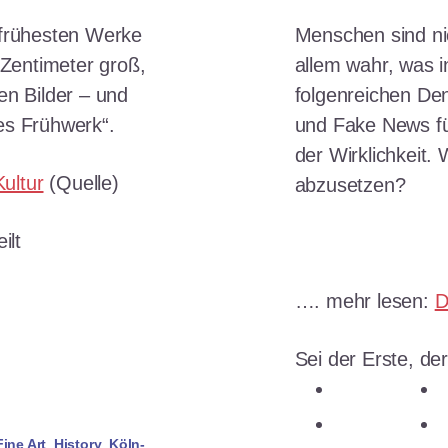
 frühesten Werke
Menschen sind ni
Zentimeter groß,
allem wahr, was i
en Bilder – und
folgenreichen Den
ales Frühwerk“.
und Fake News fü
der Wirklichkeit. W
ultur
(Quelle)
abzusetzen?
ilt
n
…. mehr lesen:
D
n
ken
Sei der Erste, der
teilen
teilen
Fine Art
,
History
,
Köln-