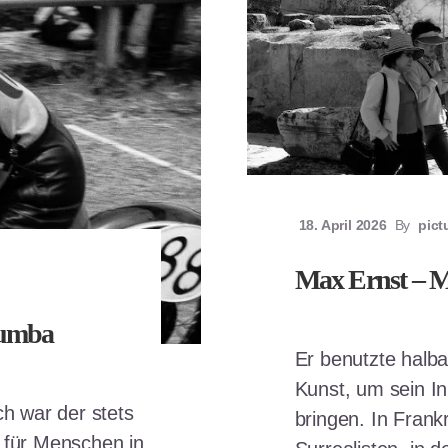
18. April 2026
By
pict
Max Ernst – M
Rumba
Er benutzte halb
Kunst, um sein In
ch war der stets
bringen. In Frank
d für Menschen in