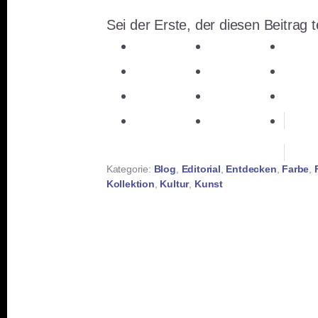
Sei der Erste, der diesen Beitrag te
teilen
teilen
teile
teilen
E-Mail
teile
teilen
teilen
mer
teilen
RSS-feed
Kategorie:
Blog
,
Editorial
,
Entdecken
,
Farbe
,
Kollektion
,
Kultur
,
Kunst