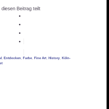
 diesen Beitrag teilt
teilen
teilen
E-Mail
teilen
teilen
merken
RSS-feed
al
,
Entdecken
,
Farbe
,
Fine Art
,
History
,
Köln-
st