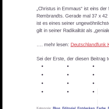
„Christus in Emmaus“ ist eins der
Rembrandts. Gerade mal 37 x 42 
ist es eines seiner ungewöhnlichst
gilt in seiner Radikalität als „geni
…. mehr lesen:
Deutschlandfunk K
Sei der Erste, der diesen Beitrag te
teilen
teilen
teile
teilen
E-Mail
teile
teilen
teilen
mer
teilen
RSS-feed
Kategorie:
Blog
,
Editorial
,
Entdecken
,
Farbe
,