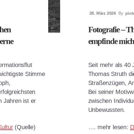
28. März 2026
By
pic
chen
Fotografie – T
erne
empfinde mich 
ormationsflut
Seit mehr als 40 
wichtigste Stimme
Thomas Struth di
soph,
Straßenzügen, Arc
rfolgreichsten
Bei seiner Motivwa
 Jahren ist er
zwischen Individ
Unbewussten.
ultur
(Quelle)
…. mehr lesen:
D