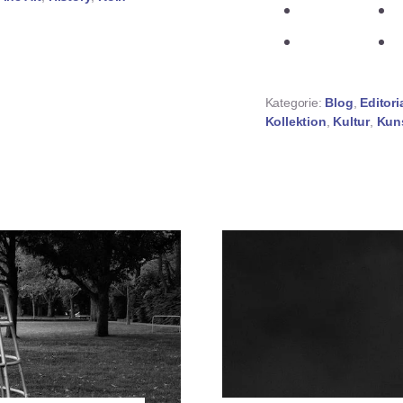
teilen
teilen
Kategorie:
Blog
,
Editori
Kollektion
,
Kultur
,
Kun