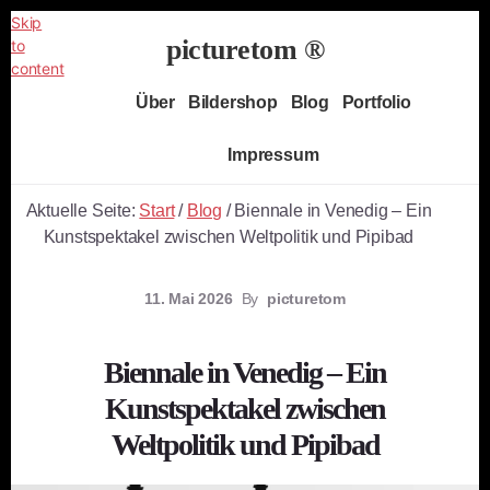
Skip
picturetom ®
to
content
Independent
Über
Bildershop
Blog
Portfolio
Fine
Art
Impressum
Photography
Aktuelle Seite:
Start
/
Blog
/
Biennale in Venedig – Ein
Kunstspektakel zwischen Weltpolitik und Pipibad
11. Mai 2026
By
picturetom
Biennale in Venedig – Ein
Kunstspektakel zwischen
Weltpolitik und Pipibad