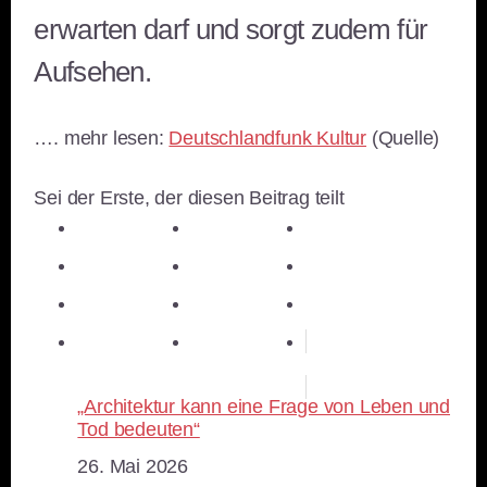
erwarten darf und sorgt zudem für
Aufsehen.
…. mehr lesen:
Deutschlandfunk Kultur
(Quelle)
Sei der Erste, der diesen Beitrag teilt
teilen
teilen
teilen
teilen
E-Mail
teilen
teilen
teilen
merken
teilen
RSS-feed
„Architektur kann eine Frage von Leben und
Tod bedeuten“
Datum
26. Mai 2026