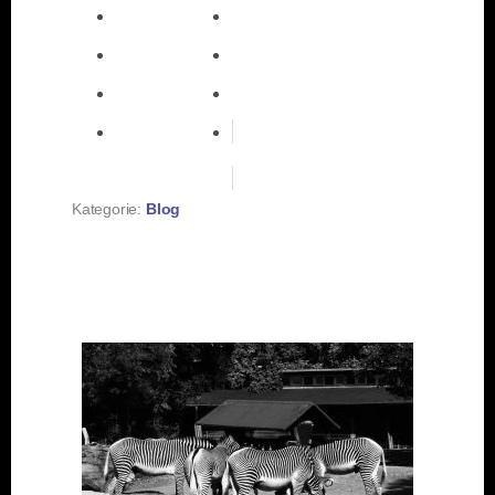
E-Mail
teilen
teilen
teilen
merken
teilen
RSS-feed
Kategorie:
Blog