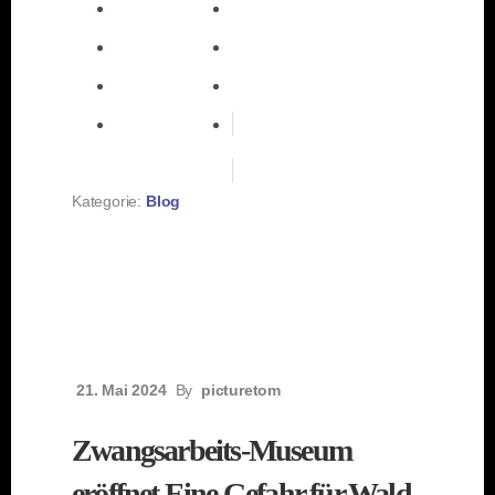
E-Mail
teilen
teilen
teilen
merken
teilen
RSS-feed
Kategorie:
Blog
21. Mai 2024
By
picturetom
Zwangsarbeits-Museum
eröffnet Eine Gefahr für Wald