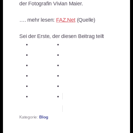
der Fotografin Vivian Maier.
…. mehr lesen:
FAZ.Net
(Quelle)
Sei der Erste, der diesen Beitrag teilt
teilen
teilen
teilen
teilen
E-Mail
teilen
teilen
teilen
merken
teilen
RSS-feed
Kategorie:
Blog