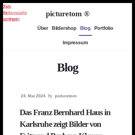
Zur
Skip
picturetom ®
Seitenspalte
to
springen
content
Independent
Über
Bildershop
Blog
Portfolio
Fine
Art
Impressum
Photography
Blog
24. Mai 2024
By
picturetom
Das Franz Bernhard Haus in
Karlsruhe zeigt Bilder von