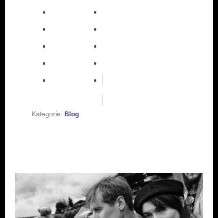
teilen
teilen
E-Mail
teilen
teilen
teilen
merken
teilen
RSS-feed
Kategorie:
Blog