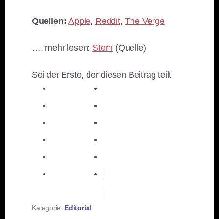
Quellen:
Apple
,
Reddit
,
The Verge
…. mehr lesen:
Stern
(Quelle)
Sei der Erste, der diesen Beitrag teilt
teilen
teilen
teilen
teilen
E-Mail
teilen
teilen
teilen
merken
teilen
RSS-feed
Kategorie:
Editorial