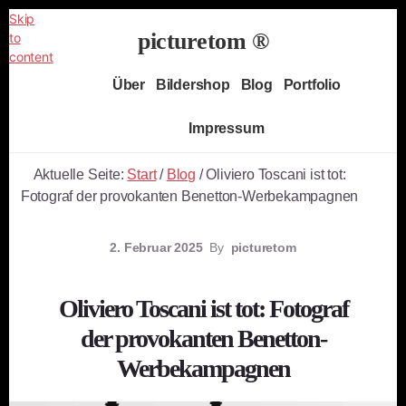
Skip
picturetom ®
to
content
Independent
Über
Bildershop
Blog
Portfolio
Fine
Art
Impressum
Photography
Aktuelle Seite:
Start
/
Blog
/
Oliviero Toscani ist tot:
Fotograf der provokanten Benetton-Werbekampagnen
2. Februar 2025
By
picturetom
Oliviero Toscani ist tot: Fotograf
der provokanten Benetton-
Werbekampagnen