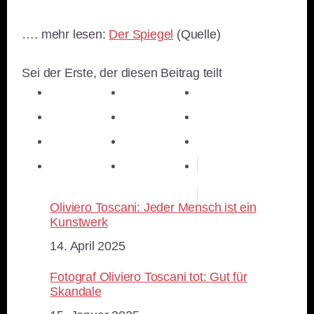
…. mehr lesen:
Der Spiegel
(Quelle)
Sei der Erste, der diesen Beitrag teilt
teilen
teilen
teilen
teilen
E-Mail
teilen
teilen
teilen
merken
teilen
RSS-feed
Oliviero Toscani: Jeder Mensch ist ein
Kunstwerk
Datum
14. April 2025
Fotograf Oliviero Toscani tot: Gut für
Skandale