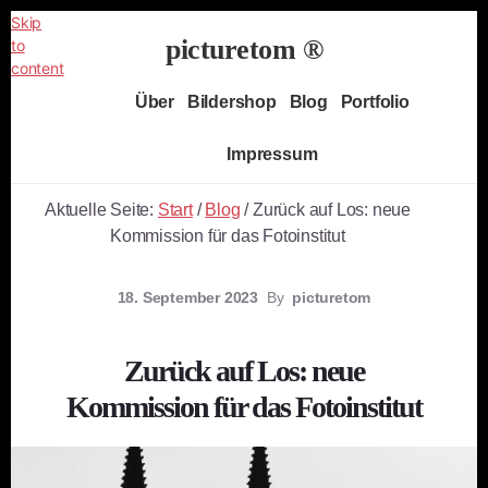
Skip
picturetom ®
to
content
Independent
Über
Bildershop
Blog
Portfolio
Fine
Art
Impressum
Photography
Aktuelle Seite:
Start
/
Blog
/
Zurück auf Los: neue
Kommission für das Fotoinstitut
18. September 2023
By
picturetom
Zurück auf Los: neue
Kommission für das Fotoinstitut