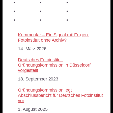
teilen
E-Mail
teilen
teilen
teilen
merken
teilen
RSS-feed
Kommentar – Ein Signal mit Folgen:
Fotoinstitut ohne Archiv?
Datum
14. März 2026
Deutsches Fotoinstitut:
Gründungskommission in Düsseldorf
vorgestellt
Datum
18. September 2023
Gründungskommission legt
Abschlussbericht für Deutsches Fotoinstitut
vor
Datum
1. August 2025