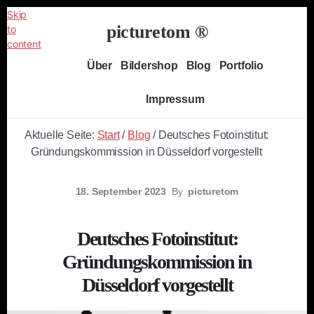
Skip
picturetom ®
to
content
Independent
Über
Bildershop
Blog
Portfolio
Fine
Art
Impressum
Photography
Aktuelle Seite:
Start
/
Blog
/
Deutsches Fotoinstitut:
Gründungskommission in Düsseldorf vorgestellt
18. September 2023
By
picturetom
Deutsches Fotoinstitut:
Gründungskommission in
Düsseldorf vorgestellt