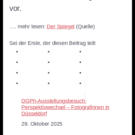
vor.
…. mehr lesen:
Der Spiegel
(Quelle)
Sei der Erste, der diesen Beitrag teilt
teilen
teilen
teilen
teilen
E-Mail
teilen
teilen
teilen
merken
teilen
RSS-feed
DGPh-Ausstellungsbesuch:
Perspektivwechsel – Fotografinnen in
Düsseldorf
Datum
29. Oktober 2025