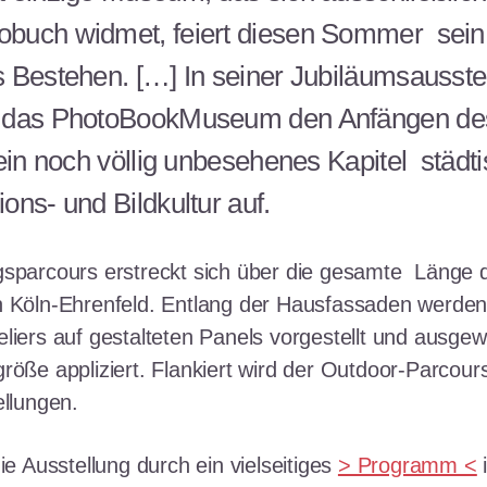
buch widmet, feiert diesen Sommer sein
s Bestehen. […] In seiner Jubiläumsausste
h das PhotoBookMuseum den Anfängen de
 ein noch völlig unbesehenes Kapitel städt
ons- und Bildkultur auf.
gsparcours erstreckt sich über die gesamte Länge 
n Köln-Ehrenfeld. Entlang der Hausfassaden werde
liers auf gestalteten Panels vorgestellt und ausgew
röße appliziert. Flankiert wird der Outdoor-Parcour
ellungen.
die Ausstellung durch ein vielseitiges
> Programm <