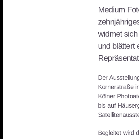
Medium Foto
zehnjährige
widmet sic
und blättert
Repräsentati
Der Ausstellun
Körnerstraße i
Kölner Photoate
bis auf Häuserg
Satellitenausst
Begleitet wird 