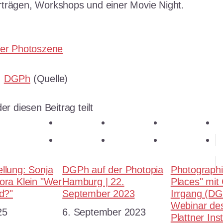
trägen, Workshops und einer Movie Night.
der Photoszene
:
DGPh
(Quelle)
er diesen Beitrag teilt
teilen
teilen
teilen
E-Mail
teilen
merken
teilen
RSS-feed
llung: Sonja
DGPh auf der Photopia
Photographi
ora Klein "Wer
Hamburg | 22.
Places" mit
od?"
September 2023
Irrgang (DG
Webinar des
25
Datum
6. September 2023
Plattner Inst