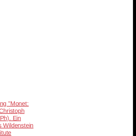
teilen
ng "Monet:
 Christoph
Ph). Ein
 Wildenstein
itute