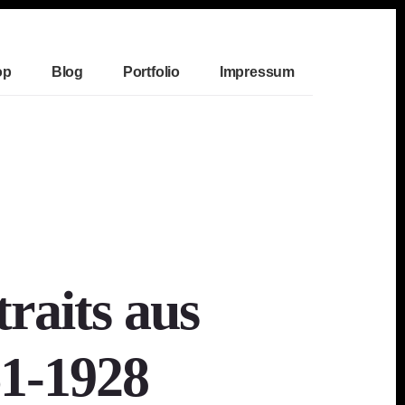
op
Blog
Portfolio
Impressum
aits aus
61-1928