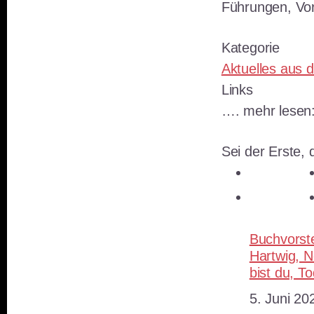
Führungen, Vor
Kategorie
Aktuelles aus 
Links
…. mehr lesen
Sei der Erste, d
teilen
teilen
Buchvorste
Hartwig, N
bist du, T
Datum
5. Juni 20