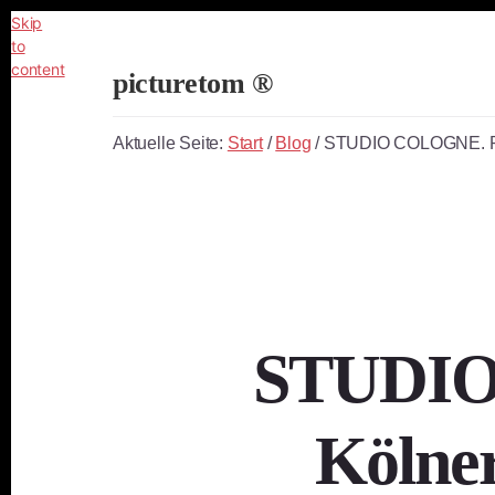
Skip
to
content
picturetom ®
Independent
Fine
Aktuelle Seite:
Start
/
Blog
/
STUDIO COLOGNE. Port
Art
Photography
STUDIO 
Kölner