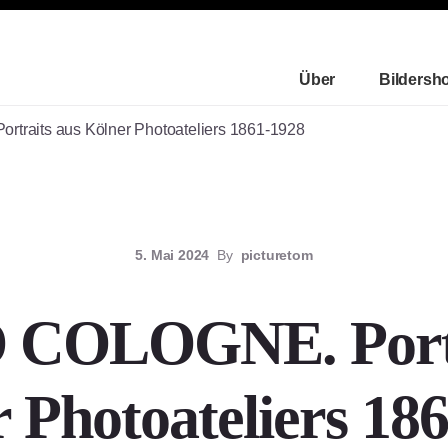
Über
Bildersh
raits aus Kölner Photoateliers 1861-1928
5. Mai 2024
By
picturetom
COLOGNE. Portr
 Photoateliers 18