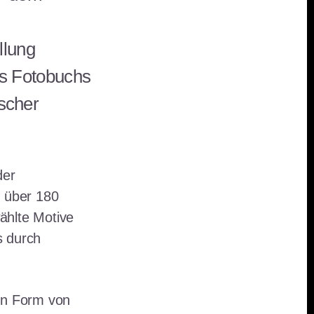
llung
s Fotobuchs
ischer
der
n über 180
ählte Motive
s durch
in Form von