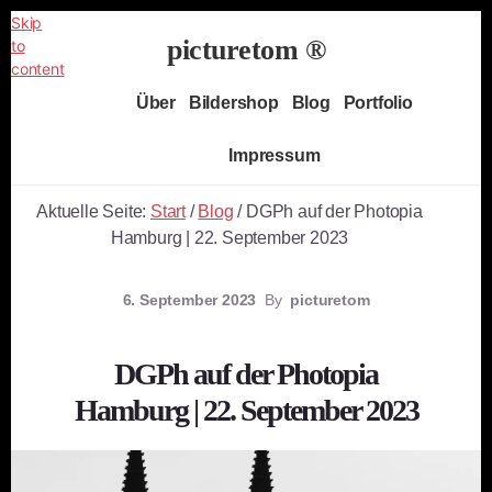
Skip
picturetom ®
to
content
Independent
Über
Bildershop
Blog
Portfolio
Fine
Art
Impressum
Photography
Aktuelle Seite:
Start
/
Blog
/
DGPh auf der Photopia
Hamburg | 22. September 2023
6. September 2023
By
picturetom
DGPh auf der Photopia
Hamburg | 22. September 2023