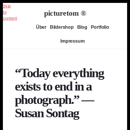
Skip
picturetom ®
to
content
Independent
Über
Bildershop
Blog
Portfolio
Fine
Art
Impressum
Photography
“Today everything
exists to end in a
photograph.” ―
Susan Sontag