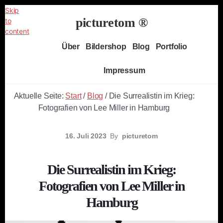
Skip
picturetom ®
to
content
Independent
Über
Bildershop
Blog
Portfolio
Fine
Art
Impressum
Photography
Aktuelle Seite:
Start
/
Blog
/
Die Surrealistin im Krieg:
Fotografien von Lee Miller in Hamburg
16. Juli 2023
By
picturetom
Die Surrealistin im Krieg:
Fotografien von Lee Miller in
Hamburg