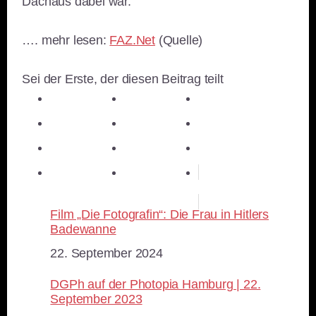
Dachaus dabei war.
…. mehr lesen:
FAZ.Net
(Quelle)
Sei der Erste, der diesen Beitrag teilt
teilen
teilen
teilen
teilen
E-Mail
teilen
teilen
teilen
merken
teilen
RSS-feed
Film „Die Fotografin“: Die Frau in Hitlers
Badewanne
Datum
22. September 2024
DGPh auf der Photopia Hamburg | 22.
September 2023