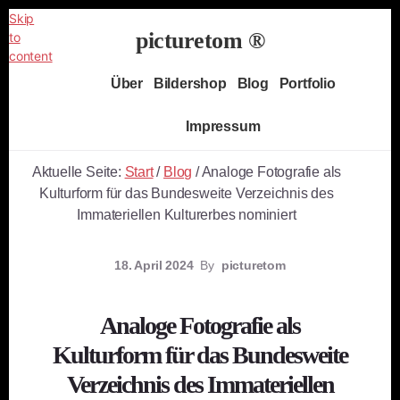
Skip
picturetom ®
to
content
Independent
Über
Bildershop
Blog
Portfolio
Fine
Art
Impressum
Photography
Aktuelle Seite:
Start
/
Blog
/
Analoge Fotografie als
Kulturform für das Bundesweite Verzeichnis des
Immateriellen Kulturerbes nominiert
18. April 2024
By
picturetom
Analoge Fotografie als
Kulturform für das Bundesweite
Verzeichnis des Immateriellen