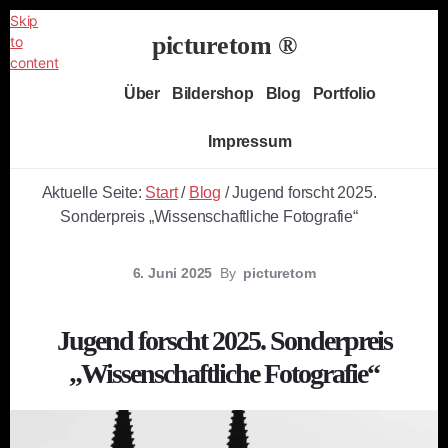
Skip
picturetom ®
to
content
Independent
Über
Bildershop
Blog
Portfolio
Fine
Art
Impressum
Photography
Aktuelle Seite:
Start
/
Blog
/
Jugend forscht 2025.
Sonderpreis „Wissenschaftliche Fotografie“
6. Juni 2025
By
picturetom
Jugend forscht 2025. Sonderpreis
„Wissenschaftliche Fotografie“