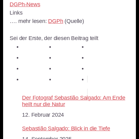
DGPh-News
Links
…. mehr lesen:
DGPh
(Quelle)
Sei der Erste, der diesen Beitrag teilt
teilen
teilen
teilen
teilen
E-Mail
teilen
teilen
teilen
merken
teilen
RSS-feed
Der Fotograf Sebastião Salgado: Am Ende
heilt nur die Natur
Datum
12. Februar 2024
Sebastião Salgado: Blick in die Tiefe