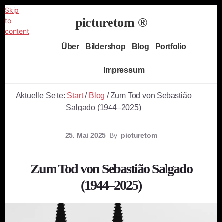
Skip
picturetom ®
to
content
Independent
Über
Bildershop
Blog
Portfolio
Fine
Art
Impressum
Photography
Aktuelle Seite:
Start
/
Blog
/
Zum Tod von Sebastião
Salgado (1944–2025)
25. Mai 2025
By
picturetom
Zum Tod von Sebastião Salgado
(1944–2025)