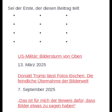
Sei der Erste, der diesen Beitrag teilt
teilen
teilen
teilen
teilen
E-Mail
teilen
teilen
teilen
merken
teilen
RSS-feed
US-Militär: Bildersturm von Oben
Datum
13. März 2025
Donald Trump lässt Fotos löschen: Die
feindliche Übernahme der Bilderwelt
Datum
7. September 2025
„Das ist für mich der Beweis dafür, dass
Bilder etwas zu sagen haben“