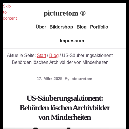
Skip
picturetom ®
to
content
Independent
Über
Bildershop
Blog
Portfolio
Fine
Art
Impressum
Photography
Aktuelle Seite:
Start
/
Blog
/
US-Säuberungsaktionent:
Behörden löschen Archivbilder von Minderheiten
17. März 2025
By
picturetom
US-Säuberungsaktionent:
Behörden löschen Archivbilder
von Minderheiten