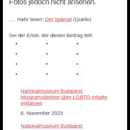
Fotos jedoch nicht ansehen.
…. mehr lesen:
Der Spiegel
(Quelle)
Sei der Erste, der diesen Beitrag teilt
teilen
teilen
teilen
teilen
E-Mail
teilen
teilen
teilen
merken
teilen
RSS-feed
Nationalmuseum Budapest:
Museumsdirektor über LGBTQ-Inhalte
entlassen
Datum
6. November 2023
Nationalmuseum Budapest: