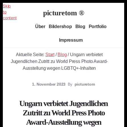
Skip
picturetom ®
to
content
Independent
Über
Bildershop
Blog
Portfolio
Fine
Art
Impressum
Photography
Aktuelle Seite:
Start
/
Blog
/
Ungarn verbietet
Jugendlichen Zutritt zu World Press Photo Award-
Ausstellung wegen LGBTQ+-Inhalten
1. November 2023
By
picturetom
Ungarn verbietet Jugendlichen
Zutritt zu World Press Photo
Award-Ausstellung wegen