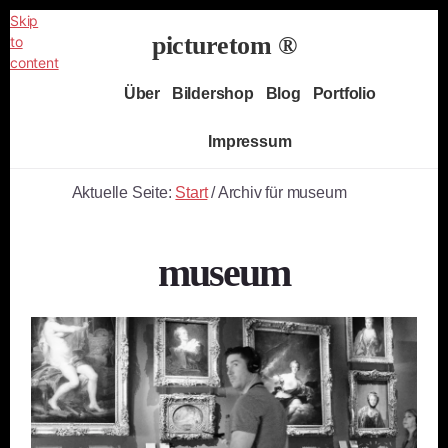
Skip
picturetom ®
to
content
Independent
Über
Bildershop
Blog
Portfolio
Fine
Art
Impressum
Photography
Aktuelle Seite:
Start
/
Archiv für museum
museum