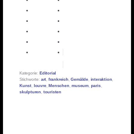
teilen
teilen
E-Mail
teilen
teilen
teilen
merken
teilen
RSS-feed
Kategorie:
Editorial
Stichworte:
art
,
frankreich
,
Gemälde
,
interaktion
,
Kunst
,
louvre
,
Menschen
,
museum
,
paris
,
skulpturen
,
touristen