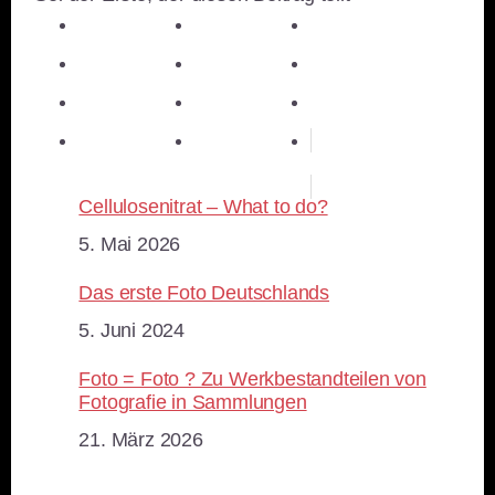
teilen
teilen
teilen
teilen
E-Mail
teilen
teilen
teilen
merken
teilen
RSS-feed
Cellulosenitrat – What to do?
Datum
5. Mai 2026
Das erste Foto Deutschlands
Datum
5. Juni 2024
Foto = Foto ? Zu Werkbestandteilen von
Fotografie in Sammlungen
Datum
21. März 2026