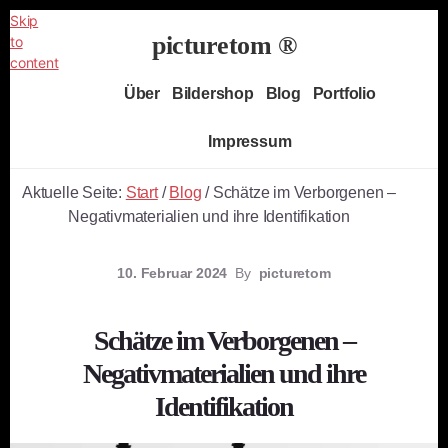
Skip
picturetom ®
to
content
Independent
Über
Bildershop
Blog
Portfolio
Fine
Art
Impressum
Photography
Aktuelle Seite:
Start
/
Blog
/
Schätze im Verborgenen –
Negativmaterialien und ihre Identifikation
10. Februar 2024
By
picturetom
Schätze im Verborgenen –
Negativmaterialien und ihre
Identifikation