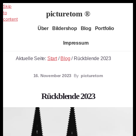
Skip
picturetom ®
to
content
Independent
Über
Bildershop
Blog
Portfolio
Fine
Art
Impressum
Photography
Aktuelle Seite:
Start
/
Blog
/
Rückblende 2023
16. November 2023
By
picturetom
Rückblende 2023