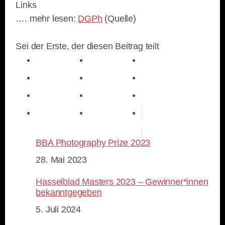
Links
…. mehr lesen:
DGPh
(Quelle)
Sei der Erste, der diesen Beitrag teilt
teilen
teilen
teilen
teilen
E-Mail
teilen
teilen
teilen
merken
teilen
RSS-feed
BBA Photography Prize 2023
Datum
28. Mai 2023
Hasselblad Masters 2023 – Gewinner*innen
bekanntgegeben
Datum
5. Juli 2024