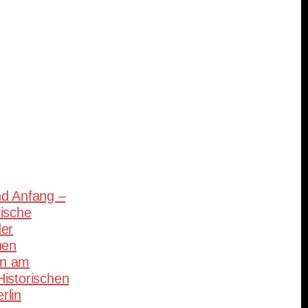
teilen
d Anfang –
ische
der
hen
n am
istorischen
rlin