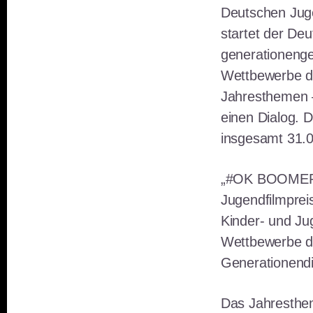
Deutschen Juge
startet der De
generationeng
Wettbewerbe du
Jahresthemen –
einen Dialog. 
insgesamt 31.0
„#OK BOOMER,?
Jugendfilmprei
Kinder- und Ju
Wettbewerbe d
Generationendi
Das Jahresthem