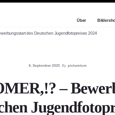
Über
Bildersh
rbungsstart des Deutschen Jugendfotopreises 2024
6. September 2023
By
picturetom
ER,!? – Bewerb
chen Jugendfotopr