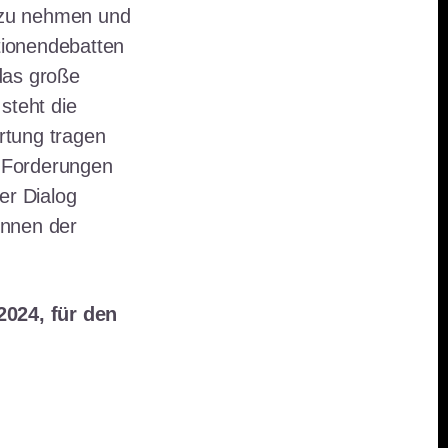
g zu nehmen und
tionendebatten
 das große
steht die
rtung tragen
 Forderungen
er Dialog
innen der
2024, für den