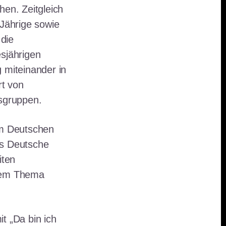
en. Zeitgleich
Jährige sowie
die
sjährigen
 miteinander in
rt von
sgruppen.
m Deutschen
as Deutsche
iten
 dem Thema
t „Da bin ich