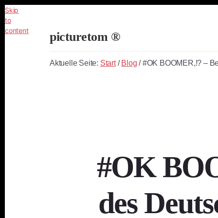
Skip
to
content
picturetom ®
Independent
Fine
Aktuelle Seite:
Start
/
Blog
/
#OK BOOMER,!? – Bewe
Art
Photography
#OK BOOM
des Deuts