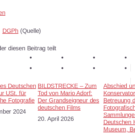
en
:
DGPh
(Quelle)
er diesen Beitrag teilt
teilen
teilen
teilen
E-Mail
teilen
merken
teilen
RSS-feed
es Deutschen
BILDSTRECKE – Zum
Abschied un
ur USt. für
Tod von Mario Adorf:
Konservator
che Fotografie
Der Grandseigneur des
Betreuung 
deutschen Films
Fotografisc
mber 2024
Sammlunge
Datum
20. April 2026
Deutschen H
Museum, Be