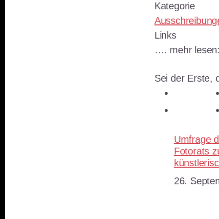
Kategorie
Ausschreibung
Links
…. mehr lesen
Sei der Erste, d
teilen
teilen
Umfrage d
Fotorats z
künstleris
Datum
26. Septe