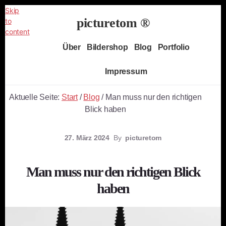
Skip
picturetom ®
to
content
Independent
Über
Bildershop
Blog
Portfolio
Fine
Art
Impressum
Photography
Aktuelle Seite:
Start
/
Blog
/
Man muss nur den richtigen
Blick haben
27. März 2024
By
picturetom
Man muss nur den richtigen Blick
haben