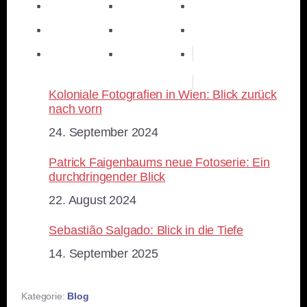
teilen
E-Mail
teilen
teilen
teilen
merken
teilen
RSS-feed
Koloniale Fotografien in Wien: Blick zurück
nach vorn
Datum
24. September 2024
Patrick Faigenbaums neue Fotoserie: Ein
durchdringender Blick
Datum
22. August 2024
Sebastião Salgado: Blick in die Tiefe
Datum
14. September 2025
Kategorie:
Blog