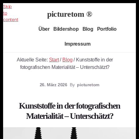
Skip
picturetom ®
to
content
Independent
Über
Bildershop
Blog
Portfolio
Fine
Art
Impressum
Photography
Aktuelle Seite:
Start
/
Blog
/
Kunststoffe in der
fotografischen Materialität – Unterschätzt?
26. März 2026
By
picturetom
Kunststoffe in der fotografischen
Materialität – Unterschätzt?