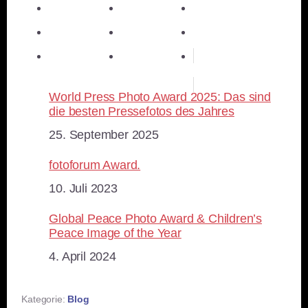
teilen
E-Mail
teilen
teilen
teilen
merken
teilen
RSS-feed
World Press Photo Award 2025: Das sind
die besten Pressefotos des Jahres
Datum
25. September 2025
fotoforum Award.
Datum
10. Juli 2023
Global Peace Photo Award & Children’s
Peace Image of the Year
Datum
4. April 2024
Kategorie:
Blog