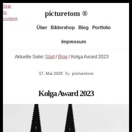
Skip
picturetom ®
to
content
Independent
Über
Bildershop
Blog
Portfolio
Fine
Art
Impressum
Photography
Aktuelle Seite:
Start
/
Blog
/
Kolga Award 2023
17. Mai 2023
By
picturetom
Kolga Award 2023