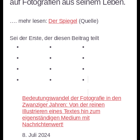
auf Fotografien aus seinem Leben.
…. mehr lesen:
Der Spiegel
(Quelle)
Sei der Erste, der diesen Beitrag teilt
teilen
teilen
teilen
teilen
E-Mail
teilen
teilen
teilen
merken
teilen
RSS-feed
Bedeutungswandel der Fotografie in den
Zwanziger Jahren: Von der reinen
Illustrieren eines Textes hin zum
eigenständigen Medium mit
Nachrichtenwert!
Datum
8. Juli 2024