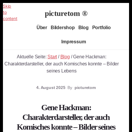
Skip
picturetom ®
to
content
Independent
Über
Bildershop
Blog
Portfolio
Fine
Art
Impressum
Photography
Aktuelle Seite:
Start
/
Blog
/
Gene Hackman:
Charakterdarsteller, der auch Komisches konnte – Bilder
seines Lebens
4. August 2025
By
picturetom
Gene Hackman:
Charakterdarsteller, der auch
Komisches konnte – Bilder seines