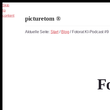
Skip
to
content
picturetom ®
Independent
Fine
Aktuelle Seite:
Start
/
Blog
/
Fotorat KI-Podcast #9
Art
Photography
F