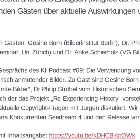
nden Gästen über aktuelle Auswirkungen v
 Gästen: Gesine Born (Bilderinstitut Berlin), Dr. Phil
eminar, Uni Zürich) und Dr. Anke Schierholz (VG Bi
Gesprächs des KI-Podcast #09: Die Verwendung von
torisch anmutender Bilder. Zu Gast sind Gesine Born
mte Bilder“, Dr.Philip Ströbel vom Historischen Sem
ich der das Projekt „Re-Experiencing History“ vorste
aktuelle Copyright-Fragen mit Jürgen diskutiert. Wi
na Konkurrenten Seedream 4 und den Release von
it Inhaltsangabe:
https://youtu.be/kDHCBi4pOWk