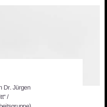
h Dr. Jürgen
t“ /
beitsgruppe)