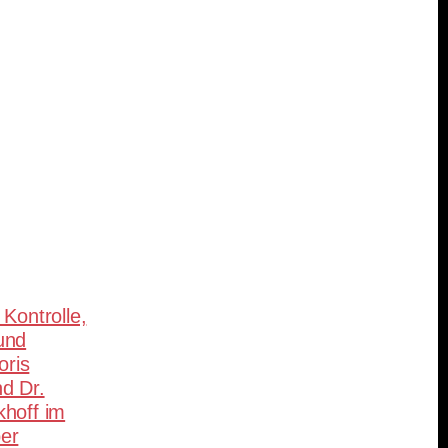
teilen
Kontrolle,
und
oris
d Dr.
hoff im
er