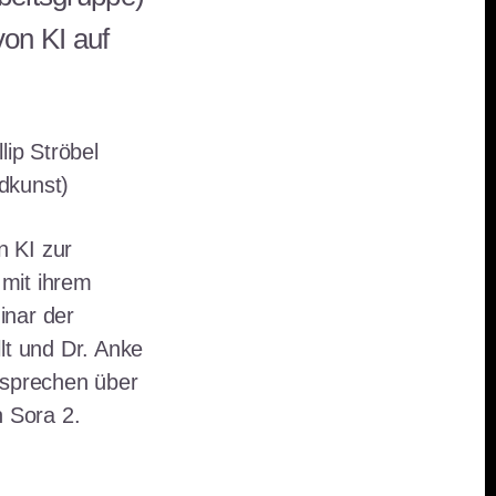
on KI auf
lip Ströbel
ldkunst)
 KI zur
 mit ihrem
inar der
llt und Dr. Anke
r sprechen über
 Sora 2.