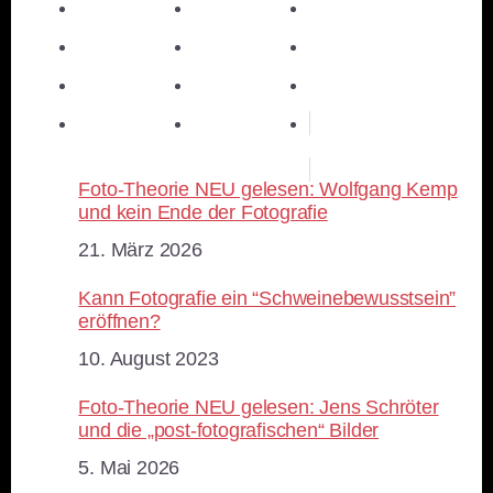
teilen
teilen
teilen
teilen
E-Mail
teilen
teilen
teilen
merken
teilen
RSS-feed
Foto-Theorie NEU gelesen: Wolfgang Kemp
und kein Ende der Fotografie
Datum
21. März 2026
Kann Fotografie ein “Schweinebewusstsein”
eröffnen?
Datum
10. August 2023
Foto-Theorie NEU gelesen: Jens Schröter
und die „post-fotografischen“ Bilder
Datum
5. Mai 2026