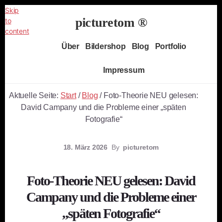
Skip
picturetom ®
to
content
Independent
Über
Bildershop
Blog
Portfolio
Fine
Art
Impressum
Photography
Aktuelle Seite:
Start
/
Blog
/
Foto-Theorie NEU gelesen:
David Campany und die Probleme einer „späten
Fotografie“
18. März 2026
By
picturetom
Foto-Theorie NEU gelesen: David
Campany und die Probleme einer
„späten Fotografie“