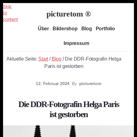
Skip
picturetom ®
to
content
Independent
Über
Bildershop
Blog
Portfolio
Fine
Art
Impressum
Photography
Aktuelle Seite:
Start
/
Blog
/
Die DDR-Fotografin Helga
Paris ist gestorben
12. Februar 2024
By
picturetom
Die DDR-Fotografin Helga Paris
ist gestorben