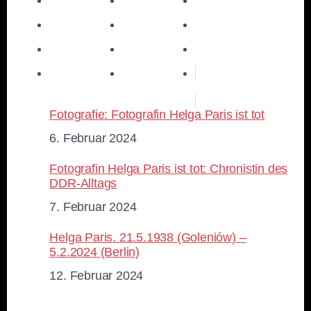
teilen
E-Mail
teilen
teilen
teilen
merken
teilen
RSS-feed
Fotografie: Fotografin Helga Paris ist tot
Datum
6. Februar 2024
Fotografin Helga Paris ist tot: Chronistin des
DDR-Alltags
Datum
7. Februar 2024
Helga Paris. 21.5.1938 (Goleniów) –
5.2.2024 (Berlin)
Datum
12. Februar 2024