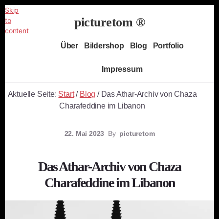
Skip
picturetom ®
to
content
Independent
Über
Bildershop
Blog
Portfolio
Fine
Art
Impressum
Photography
Aktuelle Seite:
Start
/
Blog
/
Das Athar-Archiv von Chaza
Charafeddine im Libanon
22. Mai 2023
By
picturetom
Das Athar-Archiv von Chaza
Charafeddine im Libanon