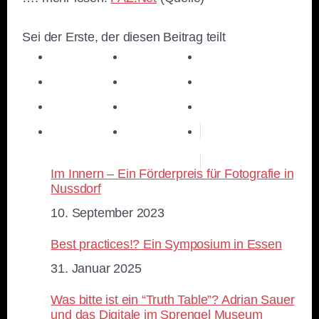
Sei der Erste, der diesen Beitrag teilt
teilen
teilen
teilen
teilen
E-Mail
teilen
teilen
teilen
merken
teilen
RSS-feed
Im Innern – Ein Förderpreis für Fotografie in
Nussdorf
Datum
10. September 2023
Best practices!? Ein Symposium in Essen
Datum
31. Januar 2025
Was bitte ist ein “Truth Table”? Adrian Sauer
und das Digitale im Sprengel Museum