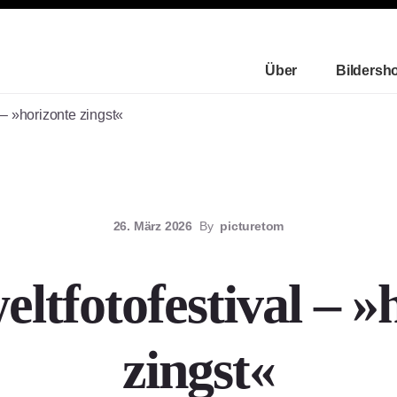
Über
Bildersh
 – »horizonte zingst«
26. März 2026
By
picturetom
ltfotofestival – »
zingst«