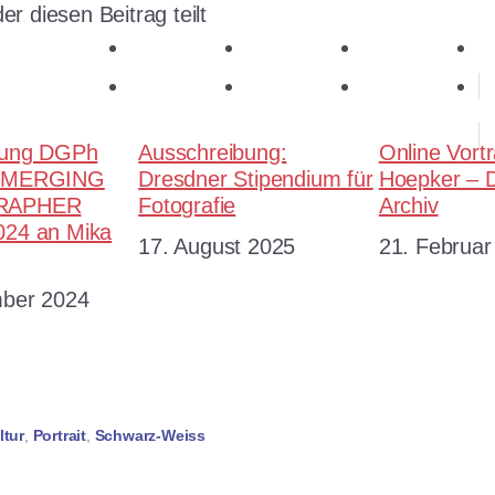
er diesen Beitrag teilt
teilen
teilen
teilen
E-Mail
teilen
merken
teilen
RSS-feed
nung DGPh
Ausschreibung:
Online Vort
EMERGING
Dresdner Stipendium für
Hoepker – D
RAPHER
Fotografie
Archiv
24 an Mika
Datum
17. August 2025
Datum
21. Februar
ber 2024
ltur
,
Portrait
,
Schwarz-Weiss