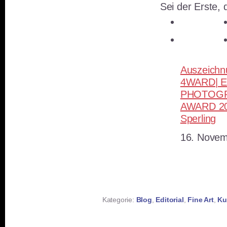
Sei der Erste, d
teilen
teilen
Auszeich
4WARD| 
PHOTOG
AWARD 20
Sperling
Datum
16. Novem
Kategorie:
Blog
,
Editorial
,
Fine Art
,
Ku