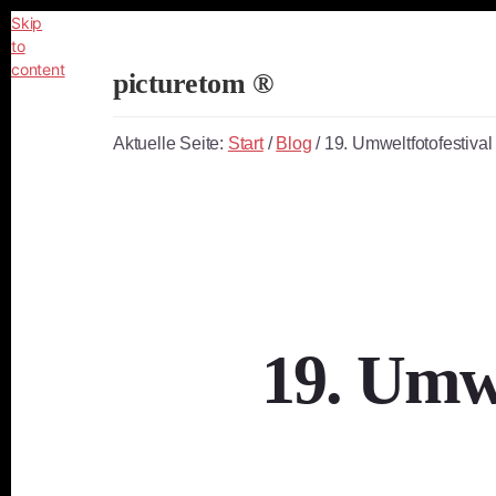
Skip
to
content
picturetom ®
Independent
Fine
Aktuelle Seite:
Start
/
Blog
/
19. Umweltfotofestival
Art
Photography
19. Umwe