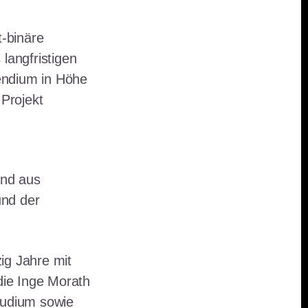
t-binäre
 langfristigen
pendium in Höhe
 Projekt
end aus
und der
zig Jahre mit
ie Inge Morath
tudium sowie