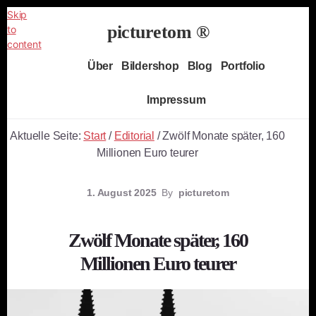
Skip
picturetom ®
to
content
Independent
Über
Bildershop
Blog
Portfolio
Fine
Art
Impressum
Photography
Aktuelle Seite:
Start
/
Editorial
/
Zwölf Monate später, 160
Millionen Euro teurer
1. August 2025
By
picturetom
Zwölf Monate später, 160
Millionen Euro teurer