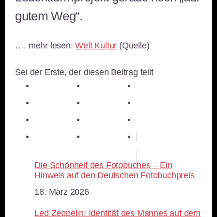
gutem Weg“.
…. mehr lesen:
Welt Kultur
(Quelle)
Sei der Erste, der diesen Beitrag teilt
teilen
teilen
teilen
teilen
E-Mail
teilen
teilen
teilen
merken
teilen
RSS-feed
Die Schönheit des Fotobuches – Ein
Hinweis auf den Deutschen Fotobuchpreis
Datum
18. März 2026
Led Zeppelin: Identität des Mannes auf dem