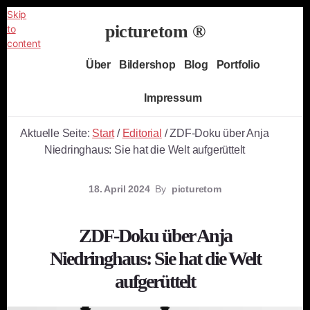
Skip
picturetom ®
to
content
Independent
Über
Bildershop
Blog
Portfolio
Fine
Art
Impressum
Photography
Aktuelle Seite:
Start
/
Editorial
/
ZDF-Doku über Anja
Niedringhaus: Sie hat die Welt aufgerüttelt
18. April 2024
By
picturetom
ZDF-Doku über Anja
Niedringhaus: Sie hat die Welt
aufgerüttelt