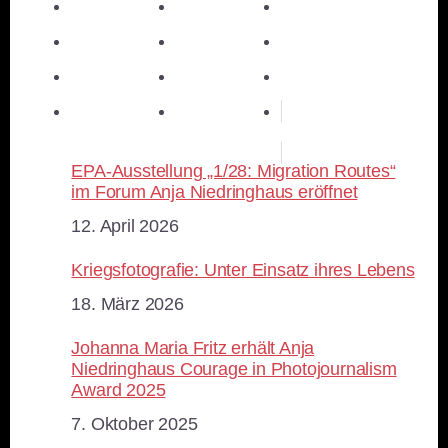
teilen
teilen
teilen
teilen
E-Mail
teilen
teilen
teilen
merken
teilen
RSS-feed
EPA-Ausstellung „1/28: Migration Routes“
im Forum Anja Niedringhaus eröffnet
Datum
12. April 2026
Kriegsfotografie: Unter Einsatz ihres Lebens
Datum
18. März 2026
Johanna Maria Fritz erhält Anja
Niedringhaus Courage in Photojournalism
Award 2025
Datum
7. Oktober 2025