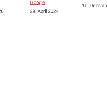
Google
Datum
11. Dezemb
26
Datum
29. April 2024