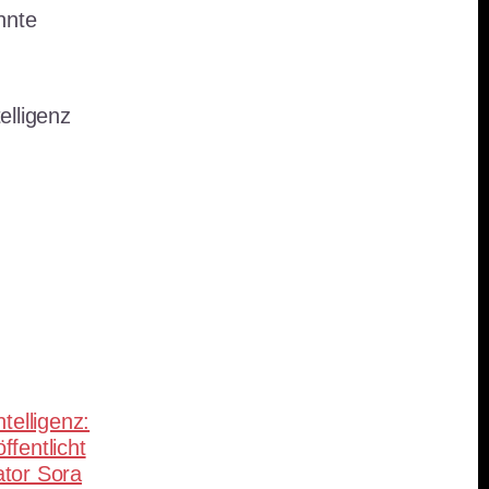
nnte
elligenz
teilen
ntelligenz:
fentlicht
tor Sora