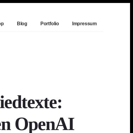
op
Blog
Portfolio
Impressum
iedtexte:
gen OpenAI