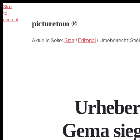
Skip
to
content
picturetom ®
Independent
Fine
Aktuelle Seite:
Start
/
Editorial
/
Urheberrecht: Stre
Art
Photography
Urheberr
Gema sieg