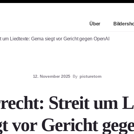
Über
Bildersh
it um Liedtexte: Gema siegt vor Gericht gegen OpenAI
12. November 2025
By
picturetom
echt: Streit um L
t vor Gericht ge