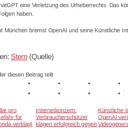
hatGPT eine Verletzung des Urheberrechts. Das kö
Folgen haben.
t München bremst OpenAI und seine Künstliche Int
sen:
Stern
(Quelle)
er diesen Beitrag teilt
teilen
teilen
teilen
E-Mail
teilen
merken
teilen
RSS-feed
lar pro
Internetkonzern:
Künstliche I
efahr für
Verbraucherschützer
OpenAI veröf
orida verklagt
klagen erfolgreich gegen
Videogenera