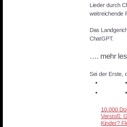
Lieder durch C
weitreichende 
Das Landgerich
ChatGPT.
…. mehr le
Sei der Erste, d
teilen
teilen
10.000 Dol
Verstoß: G
Kinder? Fl