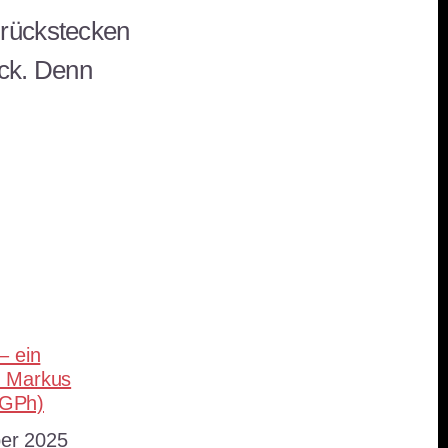
urückstecken
ick. Denn
teilen
– ein
n Markus
DGPh)
er 2025