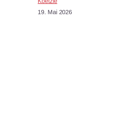
Koetzle
Datum
19. Mai 2026