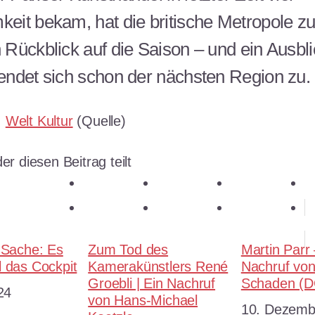
eit bekam, hat die britische Metropole z
 Rückblick auf die Saison – und ein Ausbl
endet sich schon der nächsten Region zu.
:
Welt Kultur
(Quelle)
er diesen Beitrag teilt
teilen
teilen
teilen
E-Mail
teilen
merken
teilen
RSS-feed
 Sache: Es
Zum Tod des
Martin Parr 
 das Cockpit
Kamerakünstlers René
Nachruf vo
Groebli | Ein Nachruf
Schaden (
24
von Hans-Michael
Datum
10. Dezemb