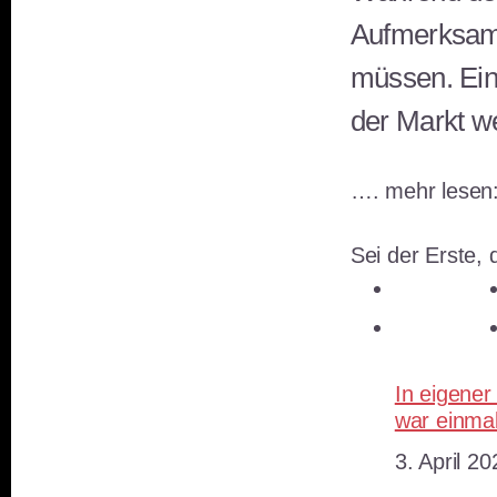
Aufmerksamk
müssen. Ein
der Markt w
…. mehr lesen
Sei der Erste, d
teilen
teilen
In eigener
war einmal
Datum
3. April 20