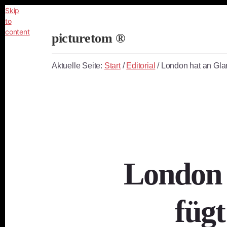
Skip
to
content
picturetom ®
Independent
Fine
Aktuelle Seite:
Start
/
Editorial
/
London hat an Glanz
Art
Photography
London 
fügt