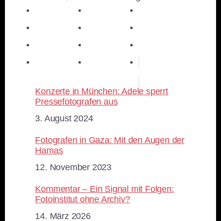
teilen
teilen
teilen
teilen
E-Mail
teilen
teilen
teilen
merken
teilen
RSS-feed
Konzerte in München: Adele sperrt
Pressefotografen aus
Datum
3. August 2024
Fotografen in Gaza: Mit den Augen der
Hamas
Datum
12. November 2023
Kommentar – Ein Signal mit Folgen:
Fotoinstitut ohne Archiv?
Datum
14. März 2026