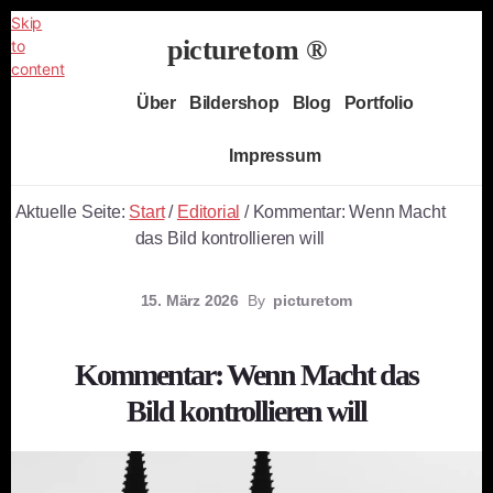
Skip
picturetom ®
to
content
Independent
Über
Bildershop
Blog
Portfolio
Fine
Art
Impressum
Photography
Aktuelle Seite:
Start
/
Editorial
/
Kommentar: Wenn Macht
das Bild kontrollieren will
15. März 2026
By
picturetom
Kommentar: Wenn Macht das
Bild kontrollieren will