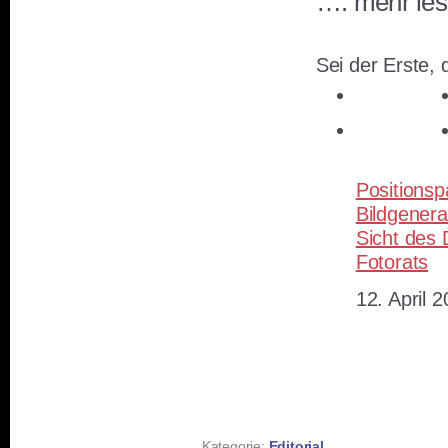
…. mehr le
Sei der Erste, d
teilen
teilen
Positionsp
Bildgenera
Sicht des
Fotorats
Datum
12. April 
Kategorie:
Editorial