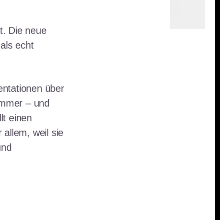
t. Die neue
 als echt
entationen über
immer – und
lt einen
 allem, weil sie
und