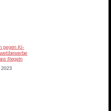
teilen
n gegen KI-
owettbewerbe
are Regeln
 2023