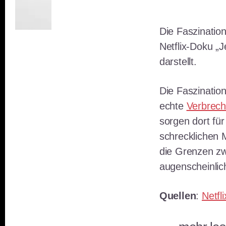
Die Faszinatio
Netflix-Doku „J
darstellt.
Die Faszinatio
echte
Verbrec
sorgen dort für
schrecklichen M
die Grenzen zw
augenscheinlic
Quellen
:
Netfli