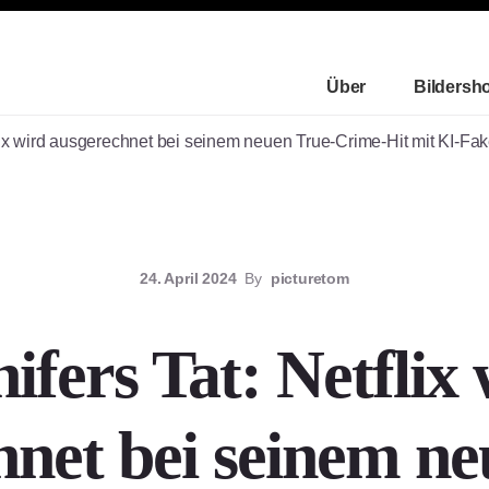
Über
Bildersh
lix wird ausgerechnet bei seinem neuen True-Crime-Hit mit KI-Fak
24. April 2024
By
picturetom
ifers Tat: Netflix
hnet bei seinem ne