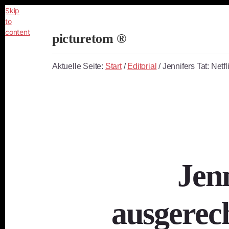
Skip
to
content
picturetom ®
Independent
Fine
Aktuelle Seite:
Start
/
Editorial
/
Jennifers Tat: Netf
Art
Photography
Jenn
ausgerec