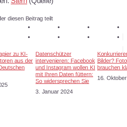
sen:
Stern
(Quelle)
er diesen Beitrag teilt
teilen
teilen
teilen
E-Mail
teilen
merken
teilen
RSS-feed
apier zu KI-
Datenschützer
Konkurriere
toren aus der
intervenieren: Facebook
Bilder? Fot
 Deutschen
und Instagram wollen KI
brauchen kl
mit Ihren Daten füttern:
Datum
16. Oktober
So widersprechen Sie
2025
Datum
3. Januar 2024