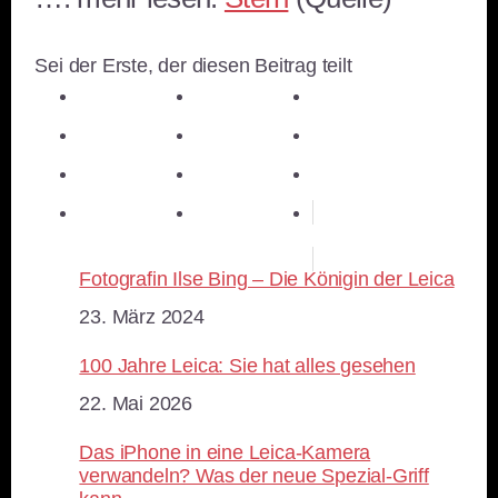
Sei der Erste, der diesen Beitrag teilt
teilen
teilen
teilen
teilen
E-Mail
teilen
teilen
teilen
merken
teilen
RSS-feed
Fotografin Ilse Bing – Die Königin der Leica
Datum
23. März 2024
100 Jahre Leica: Sie hat alles gesehen
Datum
22. Mai 2026
Das iPhone in eine Leica-Kamera
verwandeln? Was der neue Spezial-Griff