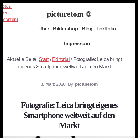
Skip
picturetom ®
to
content
Independent
Über
Bildershop
Blog
Portfolio
Fine
Art
Impressum
Photography
Aktuelle Seite:
Start
/
Editorial
/
Fotografie: Leica bringt
eigenes Smartphone weltweit auf den Markt
3. März 2026
By
picturetom
Fotografie: Leica bringt eigenes
Smartphone weltweit auf den
Markt