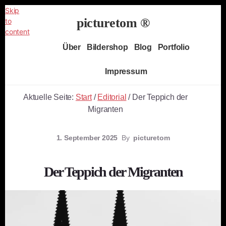
Skip
picturetom ®
to
content
Independent
Über
Bildershop
Blog
Portfolio
Fine
Art
Impressum
Photography
Aktuelle Seite:
Start
/
Editorial
/
Der Teppich der
Migranten
1. September 2025
By
picturetom
Der Teppich der Migranten