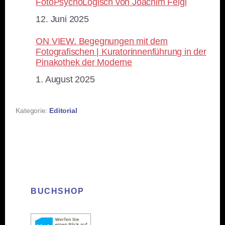
FotoPsychoLogisch von Joachim Feigl
Datum
12. Juni 2025
ON VIEW. Begegnungen mit dem
Fotografischen | Kuratorinnenführung in der
Pinakothek der Moderne
Datum
1. August 2025
Kategorie:
Editorial
BUCHSHOP