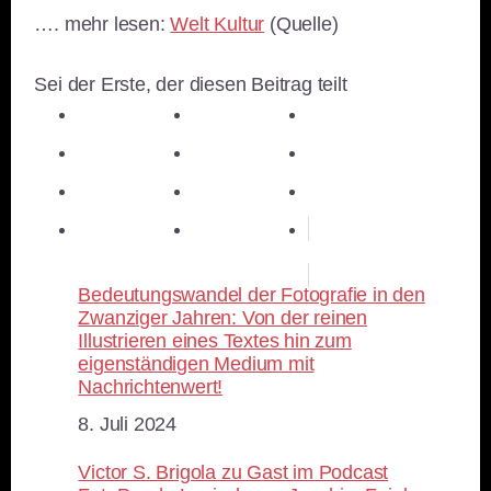
…. mehr lesen:
Welt Kultur
(Quelle)
Sei der Erste, der diesen Beitrag teilt
teilen
teilen
teilen
teilen
E-Mail
teilen
teilen
teilen
merken
teilen
RSS-feed
Bedeutungswandel der Fotografie in den
Zwanziger Jahren: Von der reinen
Illustrieren eines Textes hin zum
eigenständigen Medium mit
Nachrichtenwert!
Datum
8. Juli 2024
Victor S. Brigola zu Gast im Podcast