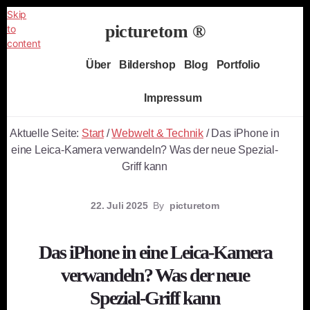
Skip
picturetom ®
to
content
Independent
Über
Bildershop
Blog
Portfolio
Fine
Art
Impressum
Photography
Aktuelle Seite:
Start
/
Webwelt & Technik
/
Das iPhone in
eine Leica-Kamera verwandeln? Was der neue Spezial-
Griff kann
22. Juli 2025
By
picturetom
Das iPhone in eine Leica-Kamera
verwandeln? Was der neue
Spezial-Griff kann