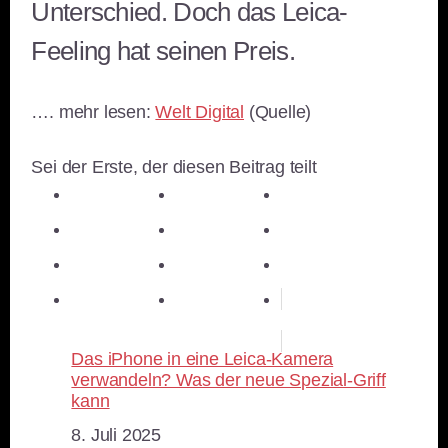
Unterschied. Doch das Leica-
Feeling hat seinen Preis.
…. mehr lesen:
Welt Digital
(Quelle)
Sei der Erste, der diesen Beitrag teilt
teilen
teilen
teilen
teilen
E-Mail
teilen
teilen
teilen
merken
teilen
RSS-feed
Das iPhone in eine Leica-Kamera
verwandeln? Was der neue Spezial-Griff
kann
Datum
8. Juli 2025