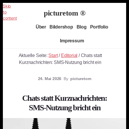
Skip
picturetom ®
to
content
Independent
Über
Bildershop
Blog
Portfolio
Fine
Art
Impressum
Photography
Aktuelle Seite:
Start
/
Editorial
/
Chats statt
Kurznachrichten: SMS-Nutzung bricht ein
24. Mai 2026
By
picturetom
Chats statt Kurznachrichten:
SMS-Nutzung bricht ein