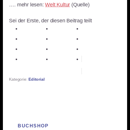
…. mehr lesen:
Welt Kultur
(Quelle)
Sei der Erste, der diesen Beitrag teilt
teilen
teilen
teilen
teilen
E-Mail
teilen
teilen
teilen
merken
teilen
RSS-feed
Kategorie:
Editorial
BUCHSHOP