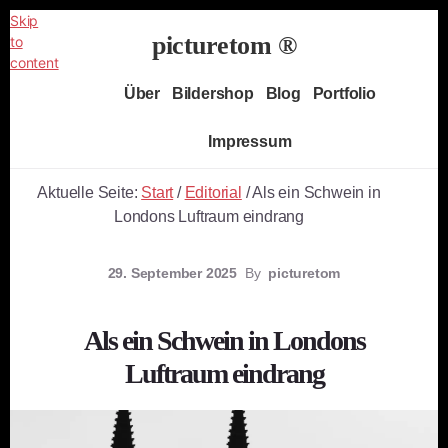
Skip
picturetom ®
to
content
Independent
Über
Bildershop
Blog
Portfolio
Fine
Art
Impressum
Photography
Aktuelle Seite:
Start
/
Editorial
/
Als ein Schwein in
Londons Luftraum eindrang
29. September 2025
By
picturetom
Als ein Schwein in Londons
Luftraum eindrang