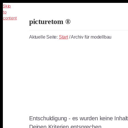
Skip
to
content
picturetom ®
Independent
Fine
Aktuelle Seite:
Start
/
Archiv für modellbau
Art
Photography
Entschuldigung - es wurden keine Inhal
Deinen Kriterien entsprechen.