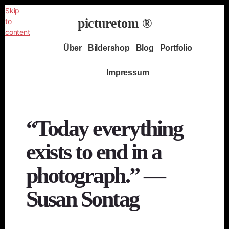
Skip
picturetom ®
to
content
Independent
Über
Bildershop
Blog
Portfolio
Fine
Art
Impressum
Photography
“Today everything
exists to end in a
photograph.” ―
Susan Sontag