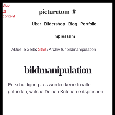
Skip
picturetom ®
to
content
Independent
Über
Bildershop
Blog
Portfolio
Fine
Art
Impressum
Photography
Aktuelle Seite:
Start
/
Archiv für bildmanipulation
bildmanipulation
Entschuldigung - es wurden keine Inhalte
gefunden, welche Deinen Kriterien entsprechen.